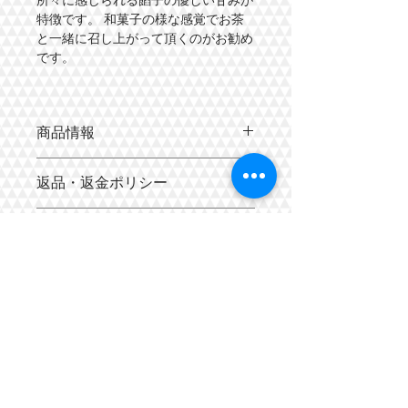
特徴です。 和菓子の様な感覚でお茶
と一緒に召し上がって頂くのがお勧め
です。
商品情報
小麦粉(ゆめちから)・レーズン酵母・
返品・返金ポリシー
牛乳・水・砂糖・バター・ハチミツ・
パン酵母・塩・あんこ
返品・返金規約を入力してください。
商品の配送について
商品にご満足いただけなかった場合の
返品・返金ポリシーと手順を説明しま
全国どこでも発送致します。
しょう。規約の内容を明確にすること
ただし、配送料金はご注文内容、配達
で、お客様の信頼を獲得し、安心して
地域によって変動致します。
商品をご購入いただけます。
メルマガ配信中