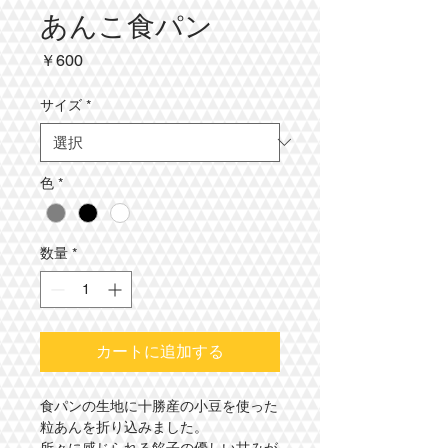
あんこ食パン
価
￥600
格
サイズ
*
色
*
数量
*
カートに追加する
食パンの生地に十勝産の小豆を使った
粒あんを折り込みました。
所々に感じられる餡子の優しい甘みが