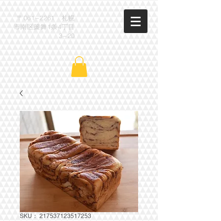
​〒061−2261 札幌
市南区簾舞1条4丁目
3−20
SKU： 217537123517253